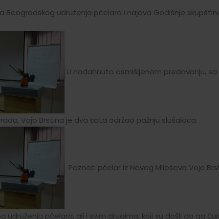
ja Beogradskog udruženja pčelara i najava Godišnje skupštine 
U nadahnuto osmišljenom predavanju, sa 
ada, Vojo Brstina je dva sata održao pažnju slušalaca.
Poznati pčelar iz Novog Miloševa Vojo Brst
druženja pčelara, ali i svim drugima, koji su došli da ga čuj