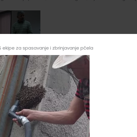
Vojo Brstina je govorio i o svojim prepar
 ekipe za spasavanje i zbrinjavanje pčela
 protiv varoe ( ” Brstivar ” ) izloženim u flašama na stolu na sli
 od simbola Beograda , palati
spratu, od 10 – 12h, održao predavanje naš vrsni pčelar i inovat