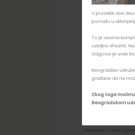
Novog Miloševa. Da bi
koju je sam napravio i 
U protekle dve dec
mnogobrojnih inovacija
pomažu u uklanjanj
neškodljivih i neotrovn
cerane ( ” Nozevoj ” )
To je veoma komple
pa tako je i med dobij
ozbiljno shvatiti. N
bez opasnih rezidua, k
Odgovor je uvek bio 
pristupačne. Na bazi n
gde mu je bazni pčelin
Beogradsko udružen
koje je nažalost trajalo
građane da ne mož
vremenom od 2 sata. H
bili na predavanju, mo
Zbog toga molimo
odgovoriti na Vaša pit
Beogradskom udr
U nedelju 31.01.2016.,
“Beograđanka”, počev 
izveštaje o radu u pro