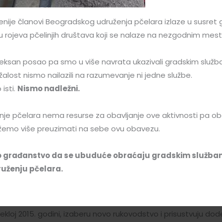
smo razumeli njegov način pčelarenja, moramo da znamo, da
patentirao i to dva tipa : Voja rodna i Eko Voja i koje se kod 
enije članovi Beogradskog udruženja pčelara izlaze u susret 
 treba pomenuti i dva vrlo bitna ekološka preparata, napravl
u rojeva pčelinjih društava koji se nalaze na nezgodnim mes
ih za pčelara i pčele, za borbu protiv varoe ( ” Brstivar” ) i
. Ovo zbog toga , što se košnice ne zagađuju hemijskim prepa
ksan posao pa smo u više navrata ukazivali gradskim služ
en uz upotrebu ovih preparata, koji se mogu koristiti i u vre
ažalost nismo nailazili na razumevanje ni jedne službe.
akve ostavljaju hemikalije koje upotrebljavamo kao lekove. C
isti.
Nismo nadležni.
apred navedenog, Voja nam je pričao o tehnologiji svoga pče
jak, mada on i seli pčelinja društva na razne paše. Trebalo je
je pčelara nema resurse za obavljanje ove aktivnosti pa 
 kraće nego što bi to i Voja i slušaoci želeli, tj. bilo je omeđa
emo više preuzimati na sebe ovu obavezu.
vala našem predavaču. Mnogo toga što možda nismo zapamti
že se videti na internetu, ako ” odete ” na WWW.kosnicevoja
 građanstvo da se ubuduće obraćaju gradskim služba
anja.
uženju pčelara.
 Beogradsko udruženje pčelara imaće Godišnju izbornu skupštin
od 10 časova, pa ovim putem , pozivamo pčelare našeg Udru
tekloj 2015. godini, izaberu novo rukovodstvo i prisustvuju do