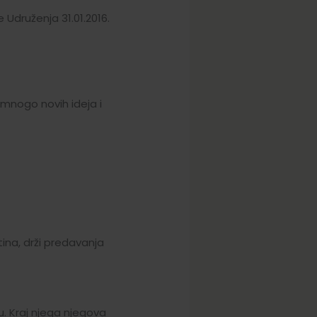
Udruženja 31.01.2016.
mnogo novih ideja i
ina, drži predavanja
u. Kraj njega njegova