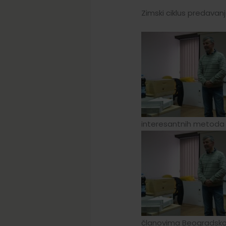
Zimski ciklus predavan
interesantnih metoda r
članovima Beogradskog u