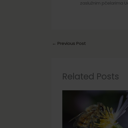
zaslužnim pčelarima Ud
←
Previous Post
Related Posts