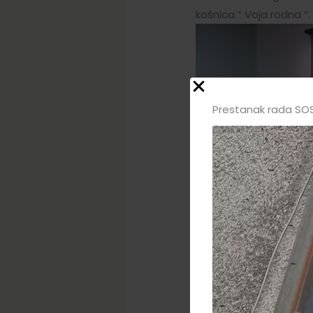
košnica ” Voja rodna “.
Prestanak rada SOS
cerane ( ” Nozevoj ” ) i
upotrebe.
Danas nam,je u jednom
” Beograđanka “, na 6. 