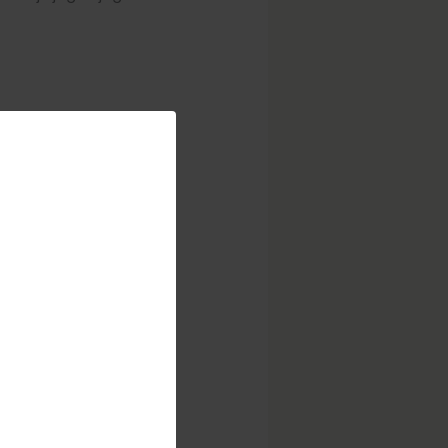
atima protiv nozeme
ci i načinu njihove
or, Vojo Brstina iz