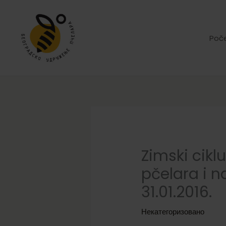
Skip
to
content
Poč
Zimski cik
pčelara i 
31.01.2016.
Некатегоризовано