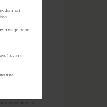
 on pčelari košnicom,
njega mogu naručiti. Od
građanima i
jenih od trava,
tima.
 Nozeme – Nozema
ratima protiv varoe,
bama da ga treba
me medobranja, zdrav i
ene ovih lekova su
larenja u uslovima,
 čuti ovo predavanje,
obaveštavamo
no raspoloživim
li i za one koji nisu
.rs/forum. On će Vam
ma a ne
u na 6. spratu palate
ženja, da čuju sve
deli nagrada SPOS -a