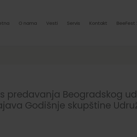
etna
O nama
Vesti
Servis
Kontakt
BeeFest 
lus predavanja Beogradskog ud
najava Godišnje skupštine Udru