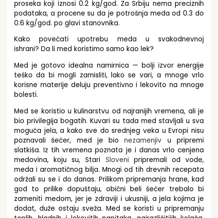
proseka koji iznosi 0.2 kg/god. Za Srbiju nema preciznih
podataka, a procene su da je potrošnja meda od 0.3 do
0.6 kg/god. po glavi stanovnika.
Kako povećati upotrebu meda u svakodnevnoj
ishrani?
Da li med koristimo samo kao lek?
Med je gotovo idealna namirnica — bolji
izvor energije
teško da bi mogli zamisliti,
lako se vari, a
mnoge vrlo
korisne materije deluju preventivno i lekovito na mnoge
bolesti
.
Med se koristio u kulinarstvu od najranijih vremena, ali je
bio privilegija bogatih. Kuvari su tada med stavljali u sva
moguća jela, a kako sve do srednjeg veka u Evropi nisu
poznavali šećer, med je bio
nezamenjiv
u pripremi
slatkiša. Iz tih vremena poznata je i danas vrlo cenjena
medovina, koju su, Stari
Sloveni
pripremali od vode,
meda i aromatičnog bilja. Mnogi od tih drevnih recepata
održali su se i do danas. Prilikom pripremanja hrane, kad
god to prilike dopuštaju, obični beli šećer trebalo bi
zameniti medom, jer je zdraviji i ukusniji, a jela kojima je
dodat, duže ostaju sveža. Med se koristi u pripremanju