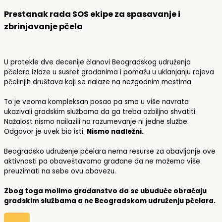
Prestanak rada SOS ekipe za spasavanje i
zbrinjavanje pčela
U protekle dve decenije članovi Beogradskog udruženja
pčelara izlaze u susret građanima i pomažu u uklanjanju rojeva
pčelinjih društava koji se nalaze na nezgodnim mestima.
To je veoma kompleksan posao pa smo u više navrata
ukazivali gradskim službama da ga treba ozbiljno shvatiti.
Nažalost nismo nailazili na razumevanje ni jedne službe.
Odgovor je uvek bio isti.
Nismo nadležni.
Beogradsko udruženje pčelara nema resurse za obavljanje ove
aktivnosti pa obaveštavamo građane da ne možemo više
preuzimati na sebe ovu obavezu.
Zbog toga molimo građanstvo da se ubuduće obraćaju
gradskim službama a ne Beogradskom udruženju pčelara.