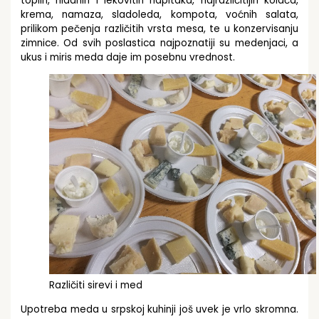
toplih, hladnih i lekovitih napitaka, najrazličitijih kolača,
krema, namaza, sladoleda, kompota, voćnih salata,
prilikom pečenja različitih vrsta mesa, te u konzervisanju
zimnice. Od svih poslastica najpoznatiji su medenjaci, a
ukus i miris meda daje im posebnu vrednost.
Različiti sirevi i med
Upotreba meda u srpskoj kuhinji još uvek je vrlo skromna.