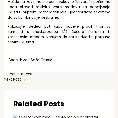
Možda da zavirimo u srednjovekovne “Kuvare” i počnemo
upotrebljavati različite vrste medova za poboljšanje
ukusa u pripremi raznoraznih jela i jednostavno shvatimo
da su kombinacije beskrajne.
Pokušajte sledeći put kada budete pravili tiramisu
zameniti u maskarponeu 1/4 šećera šumskim ili
kestenovim medom, verujem da ćete uživati u potpuno
novim ukusima.
Spec.dr.vet. Saša Grubić
←
Previous Post
Next Post
→
Related Posts