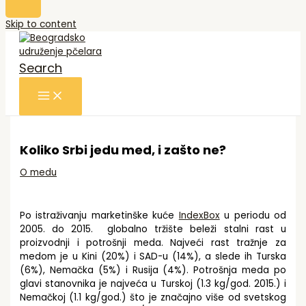
Skip to content
Search
Koliko Srbi jedu med, i zašto ne?
O medu
Po istraživanju marketinške kuće
IndexBox
u periodu od
2005. do 2015. g
lobalno tržište beleži stalni rast u
proizvodnji i potrošnji meda. Najveći rast tražnje za
medom je u Kini (20%) i SAD-u (14%), a slede ih Turska
(6%), Nemačka (5%) i Rusija (4%).
Potrošnja meda po
glavi stanovnika je najveća u Turskoj (1.3 kg/god. 2015.) i
Nemačkoj (1.1 kg/god.) što je značajno više od svetskog